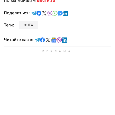
По материалам
Вести.ru
отправить в Telegram
поделиться в Facebook
поделиться в X
отправить в Viber
отправить в Whatsapp
отправить в Messenger
отправить в LinkedIn
Поделиться:
Теги:
HTC
Читайте в Telegram
Читайте в Facebook
Читайте в X
Читайте в Google news
Читайте в Viber
Читайте в LinkedIn
Читайте нас в: