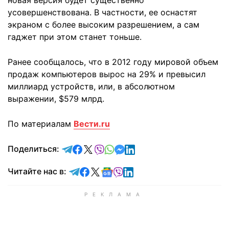
новая версия будет существенно
усовершенствована. В частности, ее оснастят
экраном с более высоким разрешением, а сам
гаджет при этом станет тоньше.
Ранее сообщалось, что в 2012 году мировой объем
продаж компьютеров вырос на 29% и превысил
миллиард устройств, или, в абсолютном
выражении, $579 млрд.
По материалам
Вести.ru
отправить в Telegram
поделиться в Facebook
поделиться в X
отправить в Viber
отправить в Whatsapp
отправить в Messenger
отправить в LinkedIn
Поделиться:
Читайте в Telegram
Читайте в Facebook
Читайте в X
Читайте в Google news
Читайте в Viber
Читайте в LinkedIn
Читайте нас в: