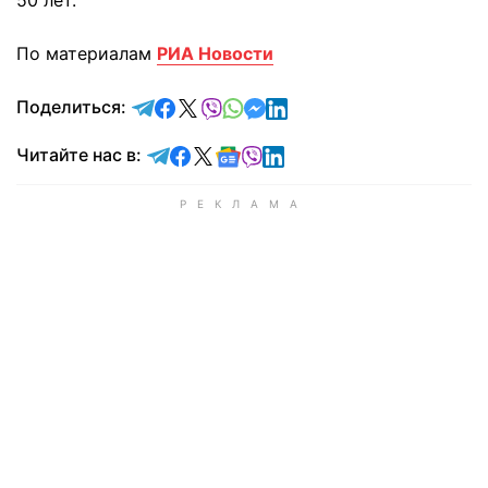
50 лет.
По материалам
РИА Новости
отправить в Telegram
поделиться в Facebook
поделиться в X
отправить в Viber
отправить в Whatsapp
отправить в Messenger
отправить в LinkedIn
Поделиться:
Читайте в Telegram
Читайте в Facebook
Читайте в X
Читайте в Google news
Читайте в Viber
Читайте в LinkedIn
Читайте нас в: