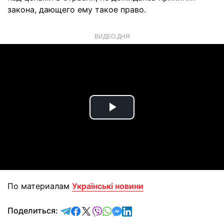
закона, дающего ему такое право.
ВИДЕО ДНЯ
Play
Video
По материалам
Українські новини
отправить в Telegram
поделиться в Facebook
поделиться в X
отправить в Viber
отправить в Whatsapp
отправить в Messenger
отправить в LinkedIn
Поделиться: