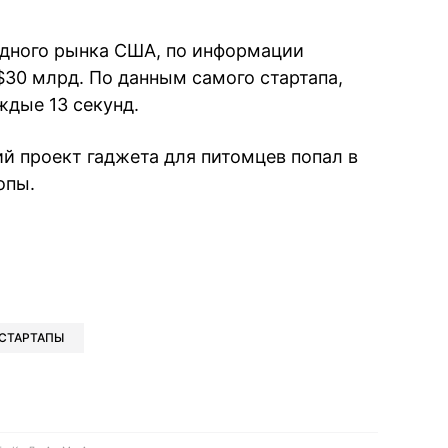
одного рынка США, по информации
$30 млрд. По данным самого стартапа,
ждые 13 секунд.
й проект гаджета для питомцев попал в
опы.
book
iber
в Whatsapp
ь в Messenger
ить в LinkedIn
СТАРТАПЫ
ook
Google news
 Viber
е в LinkedIn