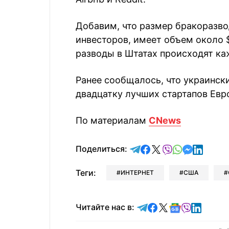
Добавим, что размер бракоразв
инвесторов, имеет объем около 
разводы в Штатах происходят ка
Ранее сообщалось, что украински
двадцатку лучших стартапов Евр
По материалам
CNews
отправить в Telegram
поделиться в Face
поделиться в X
отправить в V
отправить 
отправит
отправ
Поделиться:
Теги:
ИНТЕРНЕТ
США
Читайте в Telegram
Читайте в Faceb
Читайте в X
Читайте в 
Читайте в
Читайт
Читайте нас в: