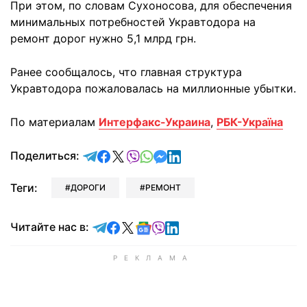
При этом, по словам Сухоносова, для обеспечения
минимальных потребностей Укравтодора на
ремонт дорог нужно 5,1 млрд грн.
Ранее сообщалось, что главная структура
Укравтодора пожаловалась на миллионные убытки.
По материалам
Интерфакс-Украина
,
РБК-Україна
отправить в Telegram
поделиться в Facebook
поделиться в X
отправить в Viber
отправить в Whatsapp
отправить в Messenger
отправить в LinkedIn
Поделиться:
Теги:
ДОРОГИ
РЕМОНТ
Читайте в Telegram
Читайте в Facebook
Читайте в X
Читайте в Google news
Читайте в Viber
Читайте в LinkedIn
Читайте нас в: