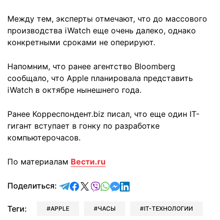
Между тем, эксперты отмечают, что до массового
производства iWatch еще очень далеко, однако
конкретными сроками не оперируют.
Напомним, что ранее агентство Bloomberg
сообщало, что Apple планировала представить
iWatch в октябре нынешнего года.
Ранее Корреспондент.biz писал, что еще один IT-
гигант вступает в гонку по разработке
компьютерочасов.
По материалам
Вести.ru
отправить в Telegram
поделиться в Facebook
поделиться в X
отправить в Viber
отправить в Whatsapp
отправить в Messenger
отправить в LinkedIn
Поделиться:
Теги:
APPLE
ЧАСЫ
IT-ТЕХНОЛОГИИ