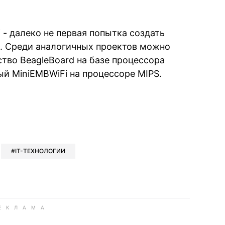
 - далеко не первая попытка создать
 Среди аналогичных проектов можно
тво BeagleBoard на базе процессора
ый MiniEMBWiFi на процессоре MIPS.
book
iber
в Whatsapp
ь в Messenger
ить в LinkedIn
IT-ТЕХНОЛОГИИ
ook
Google news
 Viber
е в LinkedIn