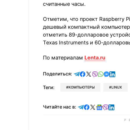
считанные часы.
Отметим, что проект Raspberry Pi
дешевый компактный компьютер.
отметить 89-долларовое устройс
Texas Instruments и 60-долларов
По материалам
Lenta.ru
отправить в Telegram
поделиться в Face
поделиться в X
отправить в V
отправить 
отправит
отправ
Поделиться:
Теги:
КОМПЬЮТЕРЫ
LINUX
Читайте в Telegram
Читайте в Faceb
Читайте в X
Читайте в 
Читайте в
Читайт
Читайте нас в: