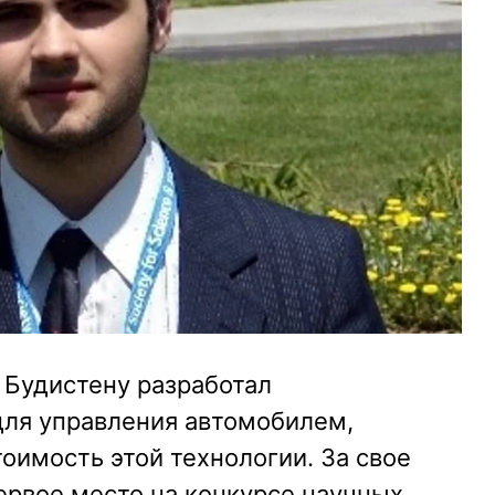
 Будистену разработал
для управления автомобилем,
имость этой технологии. За свое
ервое место на конкурсе научных