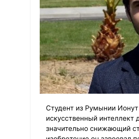
Студент из Румынии Ионут
искусственный интеллект 
значительно снижающий сто
изобретение он завоевал п