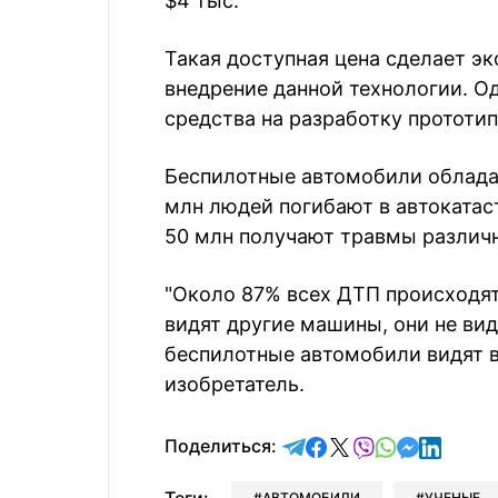
$4 тыс.
Такая доступная цена сделает 
внедрение данной технологии. О
средства на разработку прототипа
Беспилотные автомобили облад
млн людей погибают в автокатас
50 млн получают травмы различн
"Около 87% всех ДТП происходят
видят другие машины, они не вид
беспилотные автомобили видят в
изобретатель.
отправить в Telegram
поделиться в Face
поделиться в X
отправить в V
отправить 
отправит
отправ
Поделиться:
АВТОМОБИЛИ
УЧЕНЫЕ