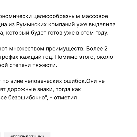
экономически целесообразным массовое
дна из Румынских компаний уже выделила
, который будет готов уже в этом году.
ают множеством преимуществ. Более 2
трофах каждый год. Помимо этого, около
ой степени тяжести.
 по вине человеческих ошибок.Они не
ят дорожные знаки, тогда как
се безошибочно", - отметил
book
iber
в Whatsapp
ь в Messenger
ить в LinkedIn
БЕСПИЛОТНИКИ