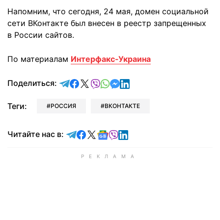
Напомним, что сегодня, 24 мая, домен социальной
сети ВКонтакте был внесен в реестр запрещенных
в России сайтов.
По материалам
Интерфакс-Украина
отправить в Telegram
поделиться в Facebook
поделиться в X
отправить в Viber
отправить в Whatsapp
отправить в Messenger
отправить в LinkedIn
Поделиться:
Теги:
РОССИЯ
ВКОНТАКТЕ
Читайте в Telegram
Читайте в Facebook
Читайте в X
Читайте в Google news
Читайте в Viber
Читайте в LinkedIn
Читайте нас в: