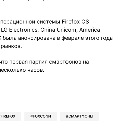
операционной системы Firefox OS
G Electronics, China Unicom, America
С была анонсирована в феврале этого года
 рынков.
что первая партия смартфонов на
несколько часов.
book
iber
в Whatsapp
ь в Messenger
ить в LinkedIn
FIREFOX
FOXCONN
СМАРТФОНЫ