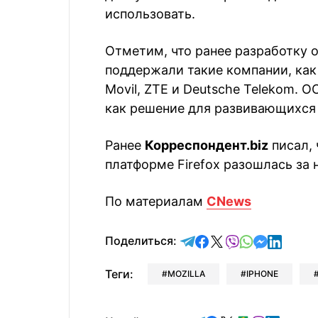
использовать.
Отметим, что ранее разработку 
поддержали такие компании, как L
Movil, ZTE и Deutsche Telekom. О
как решение для развивающихся
Ранее
Корреспондент.biz
писал, 
платформе Firefox разошлась за 
По материалам
CNews
отправить в Telegram
поделиться в Face
поделиться в X
отправить в V
отправить 
отправит
отправ
Поделиться:
Теги:
MOZILLA
IPHONE