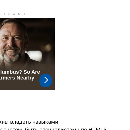
лжны владеть навыками
 систем, быть специалистами по HTML5