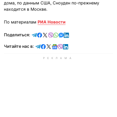
дома, по данным США, Сноуден по-прежнему
находится в Москве.
По материалам
РИА Новости
отправить в Telegram
поделиться в Facebook
поделиться в X
отправить в Viber
отправить в Whatsapp
отправить в Messenger
отправить в LinkedIn
Поделиться:
Читайте в Telegram
Читайте в Facebook
Читайте в X
Читайте в Google news
Читайте в Viber
Читайте в LinkedIn
Читайте нас в: