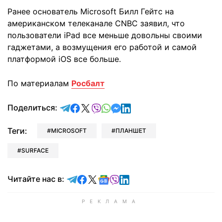
Ранее основатель Microsoft Билл Гейтс на
американском телеканале CNBC заявил, что
пользователи iPad все меньше довольны своими
гаджетами, а возмущения его работой и самой
платформой iOS все больше.
По материалам
Росбалт
отправить в Telegram
поделиться в Facebook
поделиться в X
отправить в Viber
отправить в Whatsapp
отправить в Messenger
отправить в LinkedIn
Поделиться:
Теги:
MICROSOFT
ПЛАНШЕТ
SURFACE
Читайте в Telegram
Читайте в Facebook
Читайте в X
Читайте в Google news
Читайте в Viber
Читайте в LinkedIn
Читайте нас в: