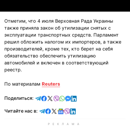
Отметим, что 4 июля Верховная Рада Украины
также приняла закон об утилизации снятых с
эксплуатации транспортных средств. Парламент
решил обложить налогом их импортеров, а также
производителей, кроме тех, кто берет на себя
обязательство обеспечить утилизацию
автомобилей и включен в соответствующий
реестр.
По материалам
Reuters
отправить в Telegram
поделиться в Facebook
поделиться в X
отправить в Viber
отправить в Whatsapp
отправить в Messenger
отправить в LinkedIn
Поделиться:
Читайте в Telegram
Читайте в Facebook
Читайте в X
Читайте в Google news
Читайте в Viber
Читайте в LinkedIn
Читайте нас в: