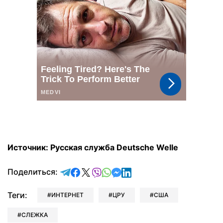
Источник: Русская служба Deutsche Welle
отправить в Telegram
поделиться в Facebook
поделиться в X
отправить в Viber
отправить в Whatsapp
отправить в Messenger
отправить в LinkedIn
Поделиться:
Теги:
ИНТЕРНЕТ
ЦРУ
США
СЛЕЖКА