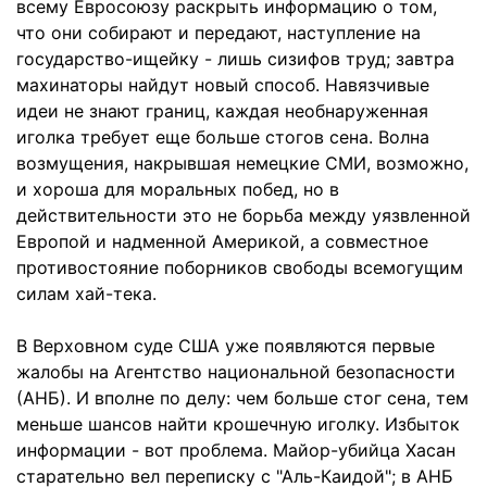
всему Евросоюзу раскрыть информацию о том,
что они собирают и передают, наступление на
государство-ищейку - лишь сизифов труд; завтра
махинаторы найдут новый способ. Навязчивые
идеи не знают границ, каждая необнаруженная
иголка требует еще больше стогов сена. Волна
возмущения, накрывшая немецкие СМИ, возможно,
и хороша для моральных побед, но в
действительности это не борьба между уязвленной
Европой и надменной Америкой, а совместное
противостояние поборников свободы всемогущим
силам хай-тека.
В Верховном суде США уже появляются первые
жалобы на Агентство национальной безопасности
(АНБ). И вполне по делу: чем больше стог сена, тем
меньше шансов найти крошечную иголку. Избыток
информации - вот проблема. Майор-убийца Хасан
старательно вел переписку с "Аль-Каидой"; в АНБ