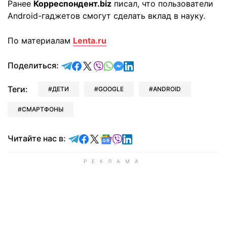
Ранее
Корреспондент.biz
писал, что пользователи
Android-гаджетов смогут сделать вклад в науку.
По материалам
Lenta.ru
отправить в Telegram
поделиться в Facebook
поделиться в X
отправить в Viber
отправить в Whatsapp
отправить в Messenger
отправить в LinkedIn
Поделиться:
Теги:
ДЕТИ
GOOGLE
ANDROID
СМАРТФОНЫ
Читайте в Telegram
Читайте в Facebook
Читайте в X
Читайте в Google news
Читайте в Viber
Читайте в LinkedIn
Читайте нас в: