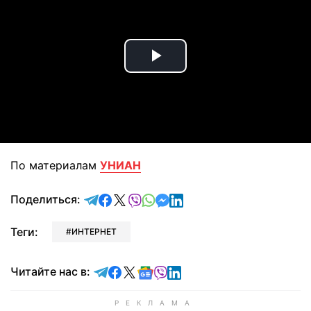
Play
Video
По материалам
УНИАН
отправить в Telegram
поделиться в Facebook
поделиться в X
отправить в Viber
отправить в Whatsapp
отправить в Messenger
отправить в LinkedIn
Поделиться:
Теги:
ИНТЕРНЕТ
Читайте в Telegram
Читайте в Facebook
Читайте в X
Читайте в Google news
Читайте в Viber
Читайте в LinkedIn
Читайте нас в: