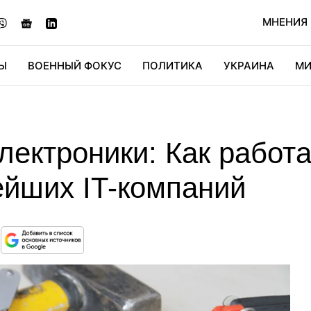
МНЕНИЯ
Ы
ВОЕННЫЙ ФОКУС
ПОЛИТИКА
УКРАИНА
МИ
ОНОМИКА
ДИДЖИТАЛ
АВТО
МИРФАН
КУЛЬТ
ектроники: Как работ
ейших IT-компаний