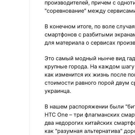
производителей, причем с одно
"соревнование" между сервисам
В конечном итоге, по воле случа
смартфонов с разбитыми экранам
для материала о сервисах произ
Это самый модный нынче вид га
крупные города. На каждом шаг
как изменится их жизнь после пок
стоимости равного порой двум с
украинца.
В нашем распоряжении были "биты
HTC One – три флагманских смар
два недорогих китайских смартф
как "разумная альтернатива" до