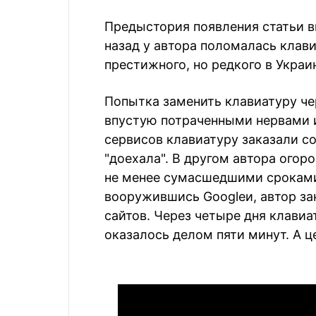
Предыстория появления статьи в
назад у автора поломалась клави
престижного, но редкого в Украи
Попытка заменить клавиатуру ч
впустую потраченными нервами и
сервисов клавиатуру заказали со 
"доехала". В другом автора огор
не менее сумасшедшими сроками 
вооружившись Googleи, автор зак
сайтов. Через четыре дня клавиа
оказалось делом пяти минут. А ц