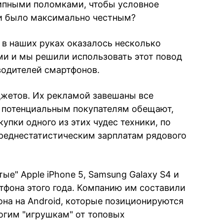
типными поломками, чтобы условное
и было максимально честным?
я в наших руках оказалось несколько
и и мы решили использовать этот повод
водителей смартфонов.
джетов. Их рекламой завешаны все
у потенциальным покупателям обещают,
упки одного из этих чудес техники, по
реднестатистическим зарплатам рядового
е" Apple iPhone 5, Samsung Galaxy S4 и
тфона этого года. Компанию им составили
она на Android, которые позиционируются
рогим "игрушкам" от топовых