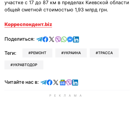
участке с 17 до 87 км в пределах Киевской области
общей сметной стоимостью 1,93 млрд грн.
Корреспондент.biz
отправить в Telegram
поделиться в Facebook
поделиться в X
отправить в Viber
отправить в Whatsapp
отправить в Messenger
отправить в LinkedIn
Поделиться:
Теги:
РЕМОНТ
УКРАИНА
ТРАССА
УКРАВТОДОР
Читайте в Telegram
Читайте в Facebook
Читайте в X
Читайте в Google news
Читайте в Viber
Читайте в LinkedIn
Читайте нас в: