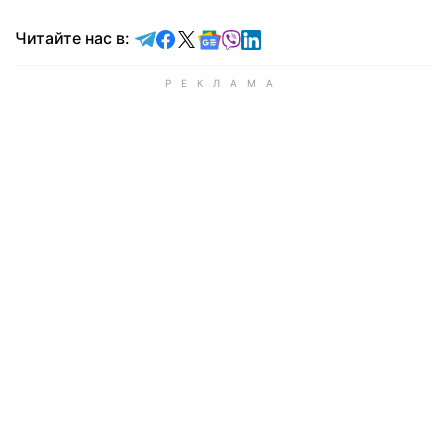
Читайте в Telegram
Читайте в Facebook
Читайте в X
Читайте в Google news
Читайте в Viber
Читайте в LinkedIn
Читайте нас в: