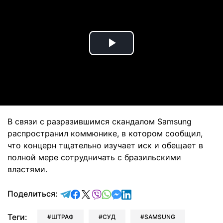
Play
Video
В связи с разразившимся скандалом Samsung
распространил коммюнике, в котором сообщил,
что концерн тщательно изучает иск и обещает в
полной мере сотрудничать с бразильскими
властями.
отправить в Telegram
поделиться в Facebook
поделиться в X
отправить в Viber
отправить в Whatsapp
отправить в Messenger
отправить в LinkedIn
Поделиться:
Теги:
ШТРАФ
СУД
SAMSUNG