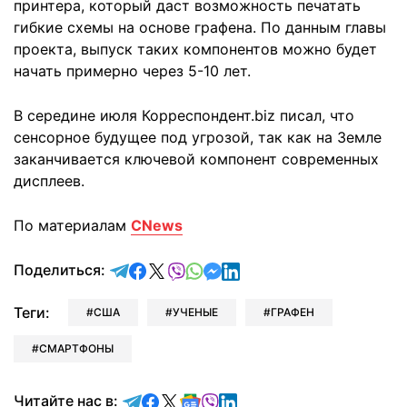
принтера, который даст возможность печатать
гибкие схемы на основе графена. По данным главы
проекта, выпуск таких компонентов можно будет
начать примерно через 5-10 лет.
В середине июля Корреспондент.biz писал, что
сенсорное будущее под угрозой, так как на Земле
заканчивается ключевой компонент современных
дисплеев.
По материалам
CNews
отправить в Telegram
поделиться в Facebook
поделиться в X
отправить в Viber
отправить в Whatsapp
отправить в Messenger
отправить в LinkedIn
Поделиться:
Теги:
США
УЧЕНЫЕ
ГРАФЕН
СМАРТФОНЫ
Читайте в Telegram
Читайте в Facebook
Читайте в X
Читайте в Google news
Читайте в Viber
Читайте в LinkedIn
Читайте нас в: