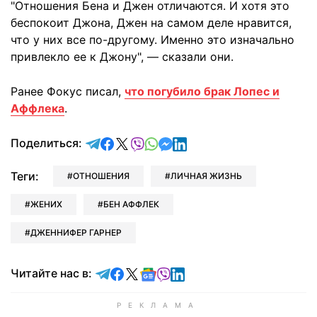
"Отношения Бена и Джен отличаются. И хотя это
беспокоит Джона, Джен на самом деле нравится,
что у них все по-другому. Именно это изначально
привлекло ее к Джону", — сказали они.
Ранее
Фокус писал,
что погубило брак Лопес и
Аффлека
.
отправить в Telegram
поделиться в Facebook
поделиться в X
отправить в Viber
отправить в Whatsapp
отправить в Messenger
отправить в LinkedIn
Поделиться:
Теги:
ОТНОШЕНИЯ
ЛИЧНАЯ ЖИЗНЬ
ЖЕНИХ
БЕН АФФЛЕК
ДЖЕННИФЕР ГАРНЕР
Читайте в Telegram
Читайте в Facebook
Читайте в X
Читайте в Google news
Читайте в Viber
Читайте в LinkedIn
Читайте нас в: