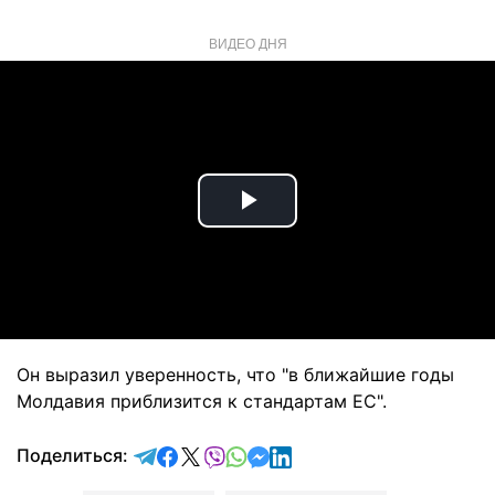
ВИДЕО ДНЯ
Play
Video
Он выразил уверенность, что "в ближайшие годы
Молдавия приблизится к стандартам ЕС".
отправить в Telegram
поделиться в Facebook
поделиться в X
отправить в Viber
отправить в Whatsapp
отправить в Messenger
отправить в LinkedIn
Поделиться: