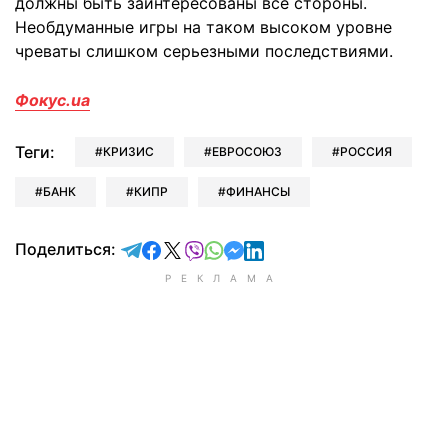
должны быть заинтересованы все стороны.
Необдуманные игры на таком высоком уровне
чреваты слишком серьезными последствиями.
Фокус.ua
Теги:
КРИЗИС
ЕВРОСОЮЗ
РОССИЯ
БАНК
КИПР
ФИНАНСЫ
отправить в Telegram
поделиться в Facebook
поделиться в X
отправить в Viber
отправить в Whatsapp
отправить в Messenger
отправить в LinkedIn
Поделиться: