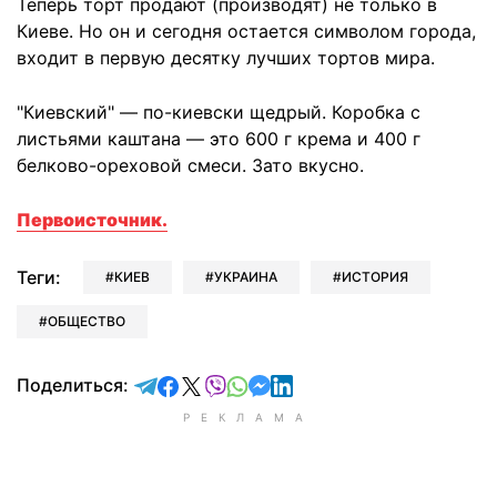
Теперь торт продают (производят) не только в
Киеве. Но он и сегодня остается символом города,
входит в первую десятку лучших тортов мира.
"Киевский" — по-киевски щедрый. Коробка с
листьями каштана — это 600 г крема и 400 г
белково-ореховой смеси. Зато вкусно.
Первоисточник.
Теги:
КИЕВ
УКРАИНА
ИСТОРИЯ
ОБЩЕСТВО
отправить в Telegram
поделиться в Facebook
поделиться в X
отправить в Viber
отправить в Whatsapp
отправить в Messenger
отправить в LinkedIn
Поделиться: