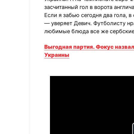
засчитанный гол в ворота англича
Если я забью сегодня два гола, 
— уверяет Девич. Футболисту нр
любимые блюда все же сербские 
Выгодная партия. Фокус назва
Украины