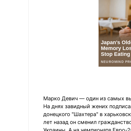
Марко Девич — один из самых в
На днях завидный жених подписа
донецкого "Шахтера" в харьковск
лет назад он сменил гражданств
Украины. А на чемпионате Евро-2