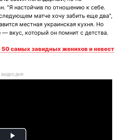
н. "Я настойчив по отношению к себе.
в следующем матче хочу забить еще два",
авится местная украинская кухня. Но
— вкус, который он помнит с детства.
л 50 самых завидных женихов и невест
ВИДЕО ДНЯ