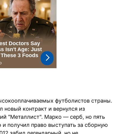
ысокооплачиваемых футболистов страны.
л новый контракт и вернулся из
ий "Металлист". Марко — серб, но пять
о и получил право выступать за сборную
012 забил легендарный, но не