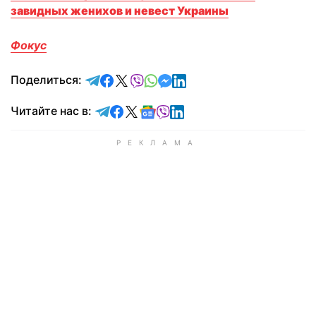
завидных женихов и невест Украины
Фокус
отправить в Telegram
поделиться в Facebook
поделиться в X
отправить в Viber
отправить в Whatsapp
отправить в Messenger
отправить в LinkedIn
Поделиться:
Читайте в Telegram
Читайте в Facebook
Читайте в X
Читайте в Google news
Читайте в Viber
Читайте в LinkedIn
Читайте нас в: