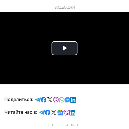
ВИДЕО ДНЯ
Play
Video
отправить в Telegram
поделиться в Facebook
поделиться в X
отправить в Viber
отправить в Whatsapp
отправить в Messenger
отправить в LinkedIn
Поделиться:
Читайте в Telegram
Читайте в Facebook
Читайте в X
Читайте в Google news
Читайте в Viber
Читайте в LinkedIn
Читайте нас в: