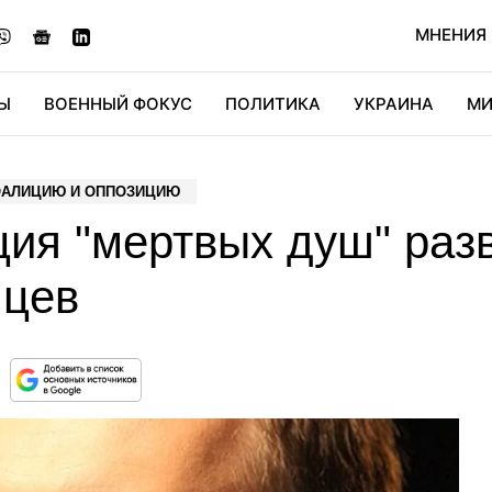
МНЕНИЯ
Ы
ВОЕННЫЙ ФОКУС
ПОЛИТИКА
УКРАИНА
МИ
ОНОМИКА
ДИДЖИТАЛ
АВТО
МИРФАН
КУЛЬТ
КОАЛИЦИЮ И ОППОЗИЦИЮ
ция "мертвых душ" раз
яцев