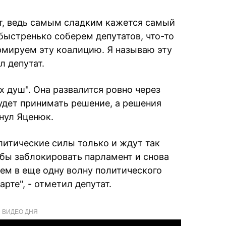
ет, ведь самым сладким кажется самый
 быстренько соберем депутатов, что-то
рмируем эту коалицию. Я называю эту
л депутат.
 душ". Она развалится ровно через
будет принимать решение, а решения
нул Яценюк.
литические силы только и ждут так
бы заблокировать парламент и снова
дем в еще одну волну политического
арте", - отметил депутат.
ВИДЕО ДНЯ