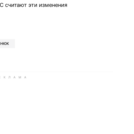
С считают эти изменения
book
iber
в Whatsapp
ь в Messenger
ить в LinkedIn
ЕНЮК
ook
Google news
 Viber
е в LinkedIn