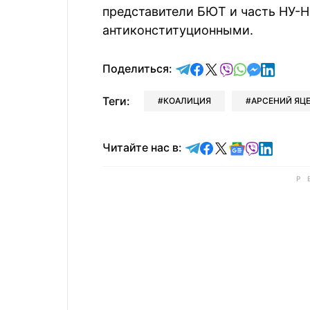
представители БЮТ и часть НУ-Н
антиконституционными.
отправить в Telegram
поделиться в Face
поделиться в X
отправить в V
отправить 
отправит
отправ
Поделиться:
Теги:
КОАЛИЦИЯ
АРСЕНИЙ ЯЦ
Читайте в Telegram
Читайте в Faceb
Читайте в X
Читайте в 
Читайте в
Читайт
Читайте нас в: