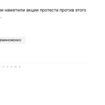
ии наметили акции протеста против этого
.
book
iber
в Whatsapp
ь в Messenger
ить в LinkedIn
ЕМИНОЖЕНКО
ook
Google news
 Viber
е в LinkedIn