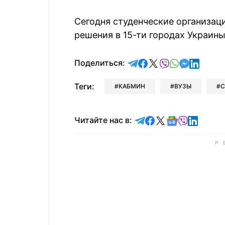
Сегодня студенческие организац
решения в 15-ти городах Украины
отправить в Telegram
поделиться в Face
поделиться в X
отправить в V
отправить 
отправит
отправ
Поделиться:
Теги:
КАБМИН
ВУЗЫ
С
Читайте в Telegram
Читайте в Faceb
Читайте в X
Читайте в 
Читайте в
Читайт
Читайте нас в: