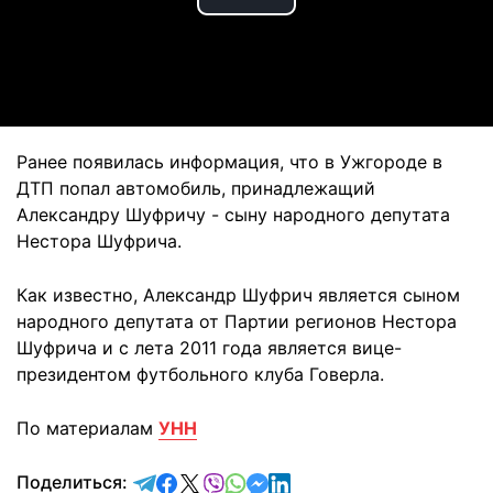
Play
Video
Ранее появилась информация, что в Ужгороде в
ДТП попал автомобиль, принадлежащий
Александру Шуфричу - сыну народного депутата
Нестора Шуфрича.
Как известно, Александр Шуфрич является сыном
народного депутата от Партии регионов Нестора
Шуфрича и с лета 2011 года является вице-
президентом футбольного клуба Говерла.
По материалам
УНН
отправить в Telegram
поделиться в Facebook
поделиться в X
отправить в Viber
отправить в Whatsapp
отправить в Messenger
отправить в LinkedIn
Поделиться: