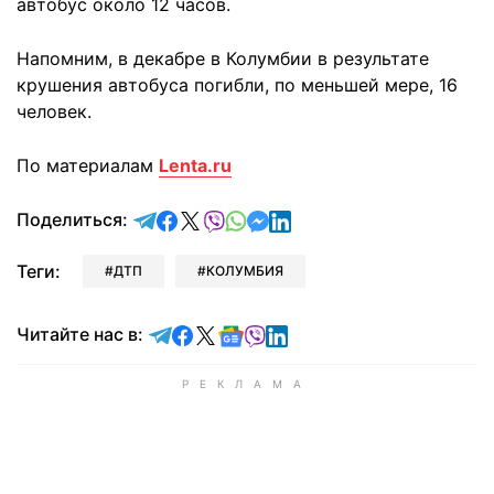
автобус около 12 часов.
Напомним, в декабре в Колумбии в результате
крушения автобуса погибли, по меньшей мере, 16
человек.
По материалам
Lenta.ru
отправить в Telegram
поделиться в Facebook
поделиться в X
отправить в Viber
отправить в Whatsapp
отправить в Messenger
отправить в LinkedIn
Поделиться:
Теги:
ДТП
КОЛУМБИЯ
Читайте в Telegram
Читайте в Facebook
Читайте в X
Читайте в Google news
Читайте в Viber
Читайте в LinkedIn
Читайте нас в: