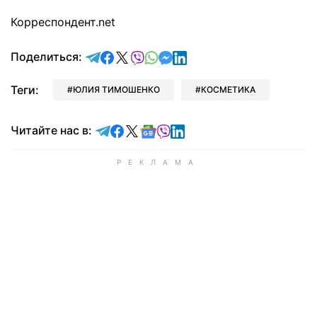
Корреспондент.net
отправить в Telegram
поделиться в Facebook
поделиться в X
отправить в Viber
отправить в Whatsapp
отправить в Messenger
отправить в LinkedIn
Поделиться:
Теги:
ЮЛИЯ ТИМОШЕНКО
КОСМЕТИКА
Читайте в Telegram
Читайте в Facebook
Читайте в X
Читайте в Google news
Читайте в Viber
Читайте в LinkedIn
Читайте нас в: