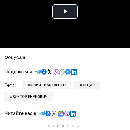
Play
Video
Фокус.ua
отправить в Telegram
поделиться в Facebook
поделиться в X
отправить в Viber
отправить в Whatsapp
отправить в Messenger
отправить в LinkedIn
Поделиться:
Теги:
ЮЛИЯ ТИМОШЕНКО
АКЦИЯ
ВИКТОР ЯНУКОВИЧ
Читайте в Telegram
Читайте в Facebook
Читайте в X
Читайте в Google news
Читайте в Viber
Читайте в LinkedIn
Читайте нас в: