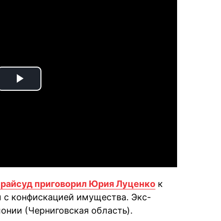
Play
Video
райсуд приговорил Юрия Луценко
к
 с конфискацией имущества. Экс-
онии (Черниговская область).