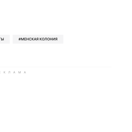
book
iber
в Whatsapp
ь в Messenger
ить в LinkedIn
ТЫ
МЕНСКАЯ КОЛОНИЯ
ook
Google news
 Viber
е в LinkedIn