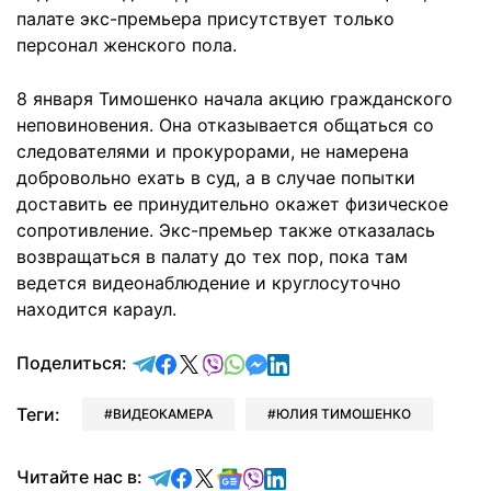
палате экс-премьера присутствует только
персонал женского пола.
8 января Тимошенко начала акцию гражданского
неповиновения. Она отказывается общаться со
следователями и прокурорами, не намерена
добровольно ехать в суд, а в случае попытки
доставить ее принудительно окажет физическое
сопротивление. Экс-премьер также отказалась
возвращаться в палату до тех пор, пока там
ведется видеонаблюдение и круглосуточно
находится караул.
отправить в Telegram
поделиться в Facebook
поделиться в X
отправить в Viber
отправить в Whatsapp
отправить в Messenger
отправить в LinkedIn
Поделиться:
Теги:
ВИДЕОКАМЕРА
ЮЛИЯ ТИМОШЕНКО
Читайте в Telegram
Читайте в Facebook
Читайте в X
Читайте в Google news
Читайте в Viber
Читайте в LinkedIn
Читайте нас в: