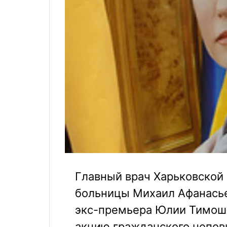
Главный врач Харьковской
больницы Михаил Афанасьев
экс-премьера Юлии Тимошен
акцию гражданского непов