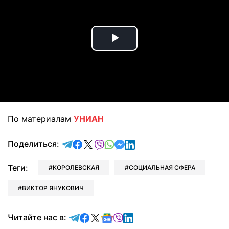
Play
Video
По материалам
УНИАН
отправить в Telegram
поделиться в Facebook
поделиться в X
отправить в Viber
отправить в Whatsapp
отправить в Messenger
отправить в LinkedIn
Поделиться:
Теги:
КОРОЛЕВСКАЯ
СОЦИАЛЬНАЯ СФЕРА
ВИКТОР ЯНУКОВИЧ
Читайте в Telegram
Читайте в Facebook
Читайте в X
Читайте в Google news
Читайте в Viber
Читайте в LinkedIn
Читайте нас в: