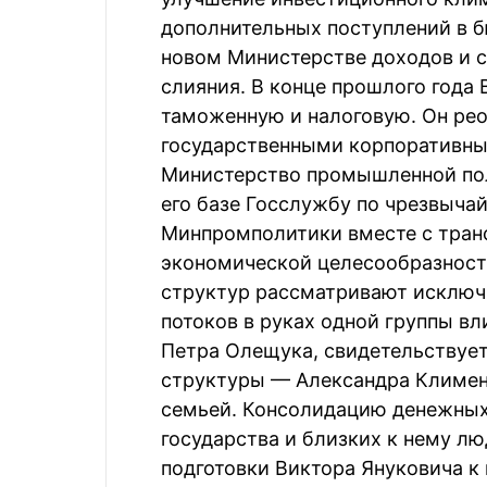
дополнительных поступлений в б
новом Министерстве доходов и 
слияния. В конце прошлого года
таможенную и налоговую. Он рео
государственными корпоративн
Министерство промышленной пол
его базе Госслужбу по чрезвыча
Минпромполитики вместе с тра
экономической целесообразност
структур рассматривают исключ
потоков в руках одной группы вл
Петра Олещука, свидетельствуе
структуры — Александра Климен
семьей. Консолидацию денежных 
государства и близких к нему л
подготовки Виктора Януковича к