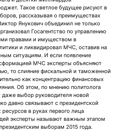
юджет. Такое светлое будущее рисуют в
сборов, рассказывая о преимуществах
 Виктор Янукович объединил не только
рганизовал Госагентство по управлению
ыми правами и имуществом в
итики и ликвидировал МЧС, оставив на
йным ситуациям. И если появление
нсформацией МЧС эксперты объясняют
ью, то слияние фискальной и таможенной
ительно как концентрацию финансовых
ияния. Об этом, по мнению политолога
т даже выбор руководителя новой
ко давно связывают с президентской
ресурсов в руках первого лица
юдей эксперты называют важным этапом
 президентским выборам 2015 года.