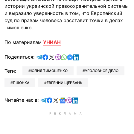
истории украинской правоохранительной системы
и выразило уверенность в том, что Европейский
суд по правам человека расставит точки в делах
Тимошенко.
По материалам
УНИАН
отправить в Telegram
поделиться в Facebook
поделиться в X
отправить в Viber
отправить в Whatsapp
отправить в Messenger
отправить в LinkedIn
Поделиться:
Теги:
ЮЛИЯ ТИМОШЕНКО
УГОЛОВНОЕ ДЕЛО
ПШОНКА
ЕВГЕНИЙ ЩЕРБАНЬ
Читайте в Telegram
Читайте в Facebook
Читайте в X
Читайте в Google news
Читайте в Viber
Читайте в LinkedIn
Читайте нас в: