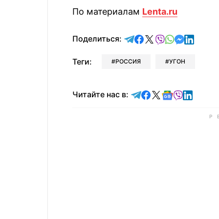
По материалам
Lenta.ru
отправить в Telegram
поделиться в Face
поделиться в X
отправить в V
отправить 
отправит
отправ
Поделиться:
Теги:
РОССИЯ
УГОН
Читайте в Telegram
Читайте в Faceb
Читайте в X
Читайте в 
Читайте в
Читайт
Читайте нас в: