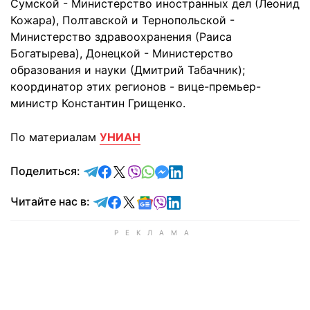
Сумской - Министерство иностранных дел (Леонид
Кожара), Полтавской и Тернопольской -
Министерство здравоохранения (Раиса
Богатырева), Донецкой - Министерство
образования и науки (Дмитрий Табачник);
координатор этих регионов - вице-премьер-
министр Константин Грищенко.
По материалам
УНИАН
отправить в Telegram
поделиться в Facebook
поделиться в X
отправить в Viber
отправить в Whatsapp
отправить в Messenger
отправить в LinkedIn
Поделиться:
Читайте в Telegram
Читайте в Facebook
Читайте в X
Читайте в Google news
Читайте в Viber
Читайте в LinkedIn
Читайте нас в: