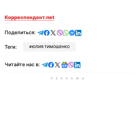
Корреспондент.net
отправить в Telegram
поделиться в Facebook
поделиться в X
отправить в Viber
отправить в Whatsapp
отправить в Messenger
отправить в LinkedIn
Поделиться:
Теги:
ЮЛИЯ ТИМОШЕНКО
Читайте в Telegram
Читайте в Facebook
Читайте в X
Читайте в Google news
Читайте в Viber
Читайте в LinkedIn
Читайте нас в: