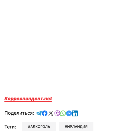
Корреспондент.net
отправить в Telegram
поделиться в Facebook
поделиться в X
отправить в Viber
отправить в Whatsapp
отправить в Messenger
отправить в LinkedIn
Поделиться:
Теги:
АЛКОГОЛЬ
ИРЛАНДИЯ