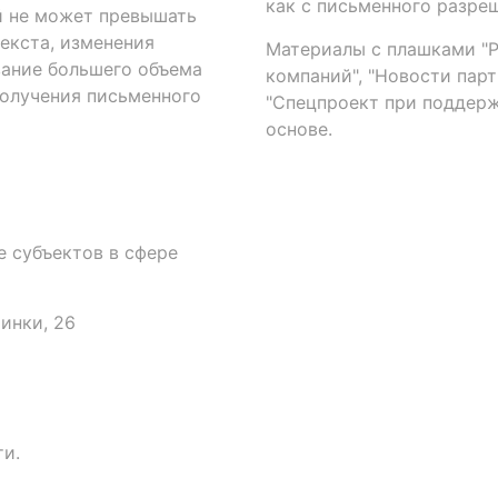
как с письменного разреш
й не может превышать
екста, изменения
Материалы с плашками "Р"
вание большего объема
компаний", "Новости парти
получения письменного
"Спецпроект при поддерж
основе.
 субъектов в сфере
аинки, 26
и.