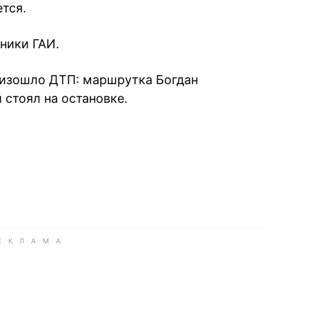
тся.
ники ГАИ.
оизошло ДТП: маршрутка Богдан
 стоял на остановке.
book
iber
в Whatsapp
ь в Messenger
ить в LinkedIn
ook
Google news
 Viber
е в LinkedIn