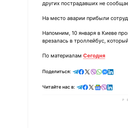
других пострадавших не сообщае
На место аварии прибыли сотруд
Напомним, 10 января в Киеве пр
врезалась в троллейбус, который
По материалам
Сегодня
отправить в Telegram
поделиться в Face
поделиться в X
отправить в V
отправить 
отправит
отправ
Поделиться:
Читайте в Telegram
Читайте в Faceb
Читайте в X
Читайте в 
Читайте в
Читайт
Читайте нас в: