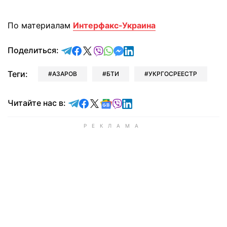
По материалам
Интерфакс-Украина
отправить в Telegram
поделиться в Facebook
поделиться в X
отправить в Viber
отправить в Whatsapp
отправить в Messenger
отправить в LinkedIn
Поделиться:
Теги:
АЗАРОВ
БТИ
УКРГОСРЕЕСТР
Читайте в Telegram
Читайте в Facebook
Читайте в X
Читайте в Google news
Читайте в Viber
Читайте в LinkedIn
Читайте нас в: