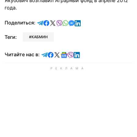
Якубович возглавил Аграрный фонд в апреле 2012
года.
отправить в Telegram
поделиться в Facebook
поделиться в X
отправить в Viber
отправить в Whatsapp
отправить в Messenger
отправить в LinkedIn
Поделиться:
Теги:
КАБМИН
Читайте в Telegram
Читайте в Facebook
Читайте в X
Читайте в Google news
Читайте в Viber
Читайте в LinkedIn
Читайте нас в: