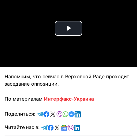
Play
Video
Напомним, что сейчас в Верховной Раде проходит
заседание оппозиции.
По материалам
Интерфакс-Украина
отправить в Telegram
поделиться в Facebook
поделиться в X
отправить в Viber
отправить в Whatsapp
отправить в Messenger
отправить в LinkedIn
Поделиться:
Читайте в Telegram
Читайте в Facebook
Читайте в X
Читайте в Google news
Читайте в Viber
Читайте в LinkedIn
Читайте нас в: