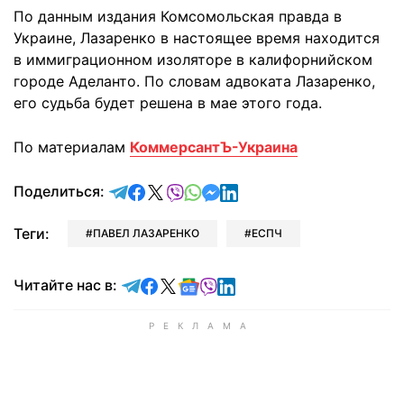
По данным издания Комсомольская правда в
Украине, Лазаренко в настоящее время находится
в иммиграционном изоляторе в калифорнийском
городе Аделанто. По словам адвоката Лазаренко,
его судьба будет решена в мае этого года.
По материалам
КоммерсантЪ-Украина
отправить в Telegram
поделиться в Facebook
поделиться в X
отправить в Viber
отправить в Whatsapp
отправить в Messenger
отправить в LinkedIn
Поделиться:
Теги:
ПАВЕЛ ЛАЗАРЕНКО
ЕСПЧ
Читайте в Telegram
Читайте в Facebook
Читайте в X
Читайте в Google news
Читайте в Viber
Читайте в LinkedIn
Читайте нас в: